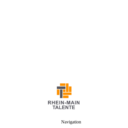
RHEIN-MAIN-TALENTE
Unser
Netzwerk für Unternehmensentscheider und
außergewöhnliche Studenten
Navigation